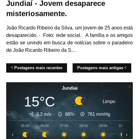
Jundiaí - Jovem desaparece
misteriosamente.
João Ricardo Ribeiro da Silva, um jovem de 25 anos está
desaparecido. - Foto: rede social. A família e os amigos
estão se unindo em busca de notícias sobre o paradeiro
de João Ricardo Ribeiro da S…
Postagens mais recentes
Postagens mais antigas
Jundiai
15°C
Limpo
3.2 m/s
88%
761
mmHg
05:00
06:00
07:00
08:00
09:00
10:00
‹
›