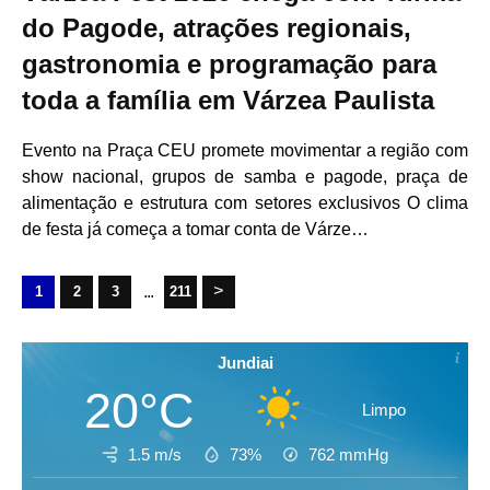
do Pagode, atrações regionais,
gastronomia e programação para
toda a família em Várzea Paulista
Evento na Praça CEU promete movimentar a região com
show nacional, grupos de samba e pagode, praça de
alimentação e estrutura com setores exclusivos O clima
de festa já começa a tomar conta de Várze…
...
1
2
3
211
Jundiai
20°C
Limpo
1.5 m/s
73%
762
mmHg