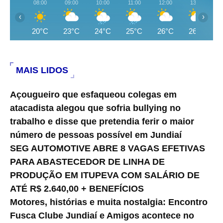
08:00
09:00
10:00
11:00
12:00
13:00
‹
›
20°C
23°C
24°C
25°C
26°C
26°C
MAIS LIDOS
Açougueiro que esfaqueou colegas em
atacadista alegou que sofria bullying no
trabalho e disse que pretendia ferir o maior
número de pessoas possível em Jundiaí
SEG AUTOMOTIVE ABRE 8 VAGAS EFETIVAS
PARA ABASTECEDOR DE LINHA DE
PRODUÇÃO EM ITUPEVA COM SALÁRIO DE
ATÉ R$ 2.640,00 + BENEFÍCIOS
Motores, histórias e muita nostalgia: Encontro
Fusca Clube Jundiaí e Amigos acontece no