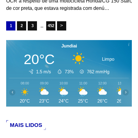
OCR a respeito de uma motocicleta Honda/CG 150 Start,
de cor preta, que estava registrada com denú…
...
1
2
3
452
Jundiai
20°C
Limpo
1.5 m/s
73%
762
mmHg
08:00
09:00
10:00
11:00
12:00
13:00
‹
›
20°C
23°C
24°C
25°C
26°C
26°C
MAIS LIDOS